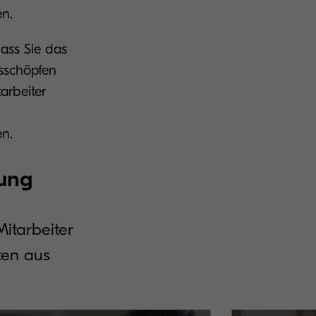
en.
ass Sie das
usschöpfen
arbeiter
en.
ung
Mitarbeiter
ten aus