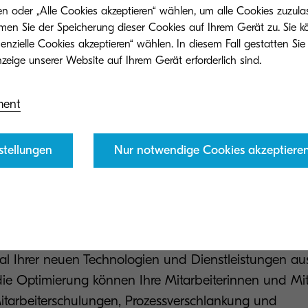
etzung der Teammitglieder und Optimierung Ihrer Pro
n oder „Alle Cookies akzeptieren“ wählen, um alle Cookies zuzula
men Sie der Speicherung dieser Cookies auf Ihrem Gerät zu. Sie 
enzielle Cookies akzeptieren“ wählen. In diesem Fall gestatten Sie
u sein, müssen Sie Ihr Team zunächst mit der erforde
frastruktur ausstatten, die das Arbeiten von überall 
 und Drucker sowie andere Hilfsmittel, mit denen Ihr
ment
 und Mitarbeiter mobil und agil sind.
 Stufe müssen Sie Ihre Mitarbeiterinnen und Mitarbeit
stellungen
Nur notwendige Cookies akzeptiere
 benötigen sie die passende Software, um eine effekt
 zu fördern. In dieser Phase sind das Dokumente
Kommunikationswerkzeuge von entscheidender Bedeut
üssen Sie eine Prozessoptimierung durchführen, sod
al Ihrer neuen Technologien und Dienstleistungen a
ie Optimierung können Ihre Mitarbeiterinnen und Mit
tarbeiterschulungen, Prozessverschlankung und