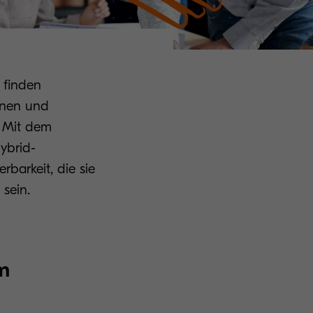
 finden
innen und
. Mit dem
ybrid-
barkeit, die sie
 sein.
m