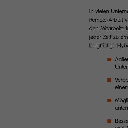
In vielen Unter
Remote-Arbeit v
den Mitarbeiter
jeder Zeit zu er
langfristige Hy
Agile
Unte
Verbe
einem
Mögli
unten
Besse