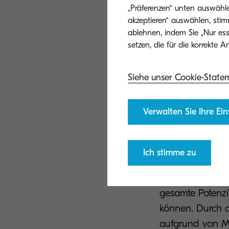
des Teams, Vern
„Präferenzen“ unten auswähle
akzeptieren“ auswählen, stim
ablehnen, indem Sie „Nur ess
Um erfolgreich z
Hardware und In
gehören Laptops
Siehe unser Cookie-State
Mitarbeiterinnen
In der nächsten
Verwalten Sie Ihre Ein
vernetzen. Dazu
Zusammenarbeit
die richtigen 
Ich stimme zu
Zum Abschluss m
gesamte Potenzi
können. Durch d
aufgrund von Mi