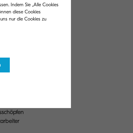
zesse.
ssen. Indem Sie „Alle Cookies
können diese Cookies
 uns nur die Cookies zu
rlichen
ermöglicht. Dazu
e
er miteinander
n
ive
nmanagement und
ung.
ass Sie das
usschöpfen
arbeiter