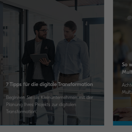
So wählen Sie das passende
Multifunktionsgerät aus
Achten Sie darauf, dass in das passende
mation
Multifunktionsgerät investiert wird.
it der