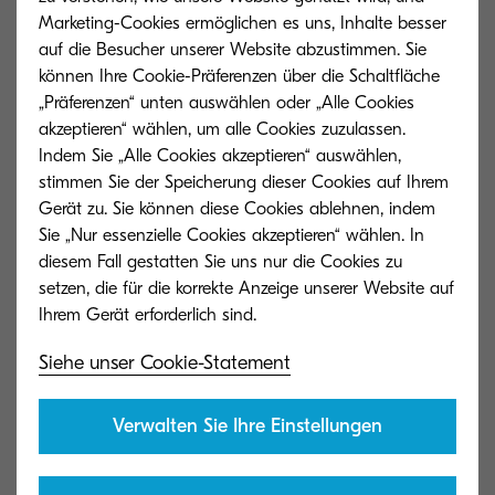
Eigene Scan-Workflows gestalten: Mit
Marketing-Cookies ermöglichen es uns, Inhalte besser
dem Workflow Designer können
auf die Besucher unserer Website abzustimmen. Sie
können Ihre Cookie-Präferenzen über die Schaltfläche
Administratoren ihre eigenen Scan-
„Präferenzen“ unten auswählen oder „Alle Cookies
Workflows erstellen. Sie können
akzeptieren“ wählen, um alle Cookies zuzulassen.
Dateneingabeverfahren, Bildkorrektur,
Indem Sie „Alle Cookies akzeptieren“ auswählen,
Datenerkennung, Datenextraktion und
stimmen Sie der Speicherung dieser Cookies auf Ihrem
Verteilung der extrahierten Daten
Gerät zu. Sie können diese Cookies ablehnen, indem
selbst konfigurieren. Mit der intuitiven
Sie „Nur essenzielle Cookies akzeptieren“ wählen. In
Drag & Drop-Oberfläche kann Ihr
diesem Fall gestatten Sie uns nur die Cookies zu
Workflow in kürzester Zeit gestaltet
setzen, die für die korrekte Anzeige unserer Website auf
werden.
Erkennung und Auswertung von
Siehe unser Cookie-Statement
Fragebögen, Barcode oder
Handschrift: in der «Professional
Verwalten Sie Ihre Einstellungen
Version» können maschinell gedruckte
Zeichen, handschriftliche Zeichen und