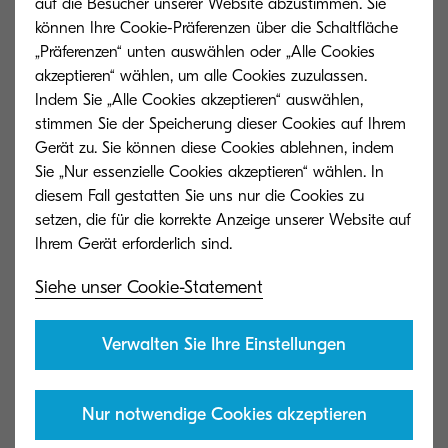
auf die Besucher unserer Website abzustimmen. Sie
können Ihre Cookie-Präferenzen über die Schaltfläche
ECOSYS P8060cdn
„Präferenzen“ unten auswählen oder „Alle Cookies
akzeptieren“ wählen, um alle Cookies zuzulassen.
Zum Vergleich hinzufügen
Indem Sie „Alle Cookies akzeptieren“ auswählen,
stimmen Sie der Speicherung dieser Cookies auf Ihrem
Gerät zu. Sie können diese Cookies ablehnen, indem
Sie „Nur essenzielle Cookies akzeptieren“ wählen. In
diesem Fall gestatten Sie uns nur die Cookies zu
ECOSYS PA2101cwx
setzen, die für die korrekte Anzeige unserer Website auf
Zum Vergleich hinzufügen
Siehe unser Cookie-Statement
Verwalten Sie Ihre Einstellungen
ECOSYS PA2101cx
Nur notwendige Cookies akzeptieren
Zum Vergleich hinzufügen