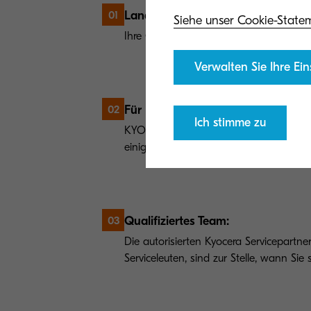
Langfristige Sicherheit:
01
Siehe unser Cookie-State
Ihre Garantie kann auf drei Jahre verlä
Verwalten Sie Ihre Ein
Für Ihr System:
02
Ich stimme zu
KYOCERA life ist für Drucker und A4-Mu
einige Funktionserweiterungen verfügba
Qualifiziertes Team:
03
Die autorisierten Kyocera Servicepartner
Serviceleuten, sind zur Stelle, wann Sie 