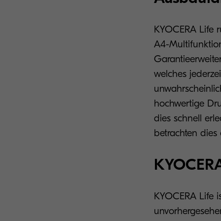
KYOCERA Life ru
A4-Multifunktio
Garantieerweite
welches jederze
unwahrscheinlic
hochwertige Dru
dies schnell er
betrachten dies a
KYOCERA L
KYOCERA Life ist
unvorhergesehen