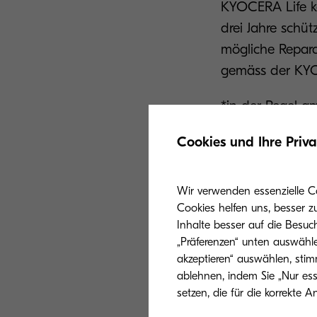
KYOCERA Life kö
drei Jahre schü
mögliche Reparat
gemäss der KYO
*in der Regel a
Standort (Bergre
Cookies und Ihre Priv
Überprüfen Sie 
ein, um Ihr KYOC
Wir verwenden essenzielle C
Cookies helfen uns, besser z
Inhalte besser auf die Besuc
KYOCERA Life Gara
„Präferenzen“ unten auswähle
akzeptieren“ auswählen, stim
Die Vortei
ablehnen, indem Sie „Nur ess