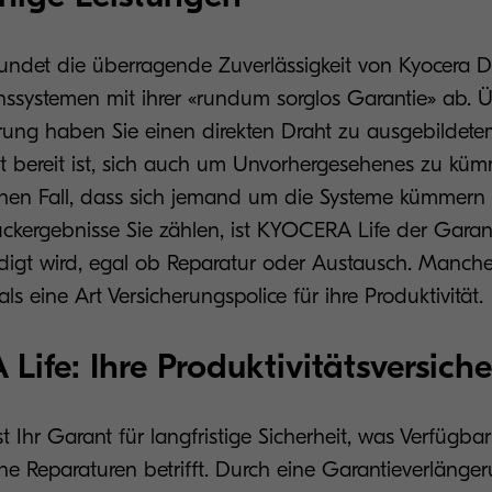
ndet die überragende Zuverlässigkeit von Kyocera 
nssystemen mit ihrer «rundum sorglos Garantie» ab. 
rung haben Sie einen direkten Draht zu ausgebildete
it bereit ist, sich auch um Unvorhergesehenes zu kü
hen Fall, dass sich jemand um die Systeme kümmern
ckergebnisse Sie zählen, ist KYOCERA Life der Garan
ledigt wird, egal ob Reparatur oder Austausch. Manc
ls eine Art Versicherungspolice für ihre Produktivität.
ife: Ihre Produktivitätsversich
 Ihr Garant für langfristige Sicherheit, was Verfügba
e Reparaturen betrifft. Durch eine Garantieverlänger