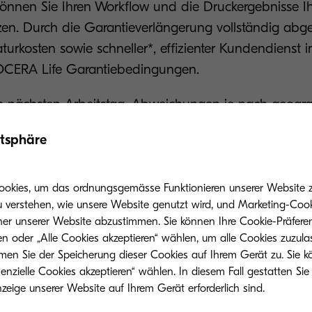
nnen Sie Ihren Workflow und die Druckergebnisse Ih
tzen. Durch die Garantieverlängerung vollständig abg
urkosten sowie schneller*, effizienter Kundendienst i
CERA Life Garantiebedingungen.
m nächsten Arbeitstag, Abweichungen je nach geogra
gionen etc.)
atsphäre
den Namen Ihrer Garantieverlängerung und treten Sie
ERA Life zu registrieren.
ookies, um das ordnungsgemässe Funktionieren unserer Website zu
u verstehen, wie unsere Website genutzt wird, und Marketing-Cook
her unserer Website abzustimmen. Sie können Ihre Cookie-Präferen
ntie registrieren
n oder „Alle Cookies akzeptieren“ wählen, um alle Cookies zuzula
men Sie der Speicherung dieser Cookies auf Ihrem Gerät zu. Sie 
le auf einen Blick
enzielle Cookies akzeptieren“ wählen. In diesem Fall gestatten Sie