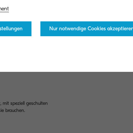
Zu Ihren Diensten:
04
ment
ngert werden.
Support und Fehleranalyse
stellungen
Nur notwendige Cookies akzeptiere
Soforthilfe:
05
ltifunktionssysteme sowie für
Garantierter Vor-Ort-Ser
r.
Schaden bis 12 Uhr am V
, mit speziell geschulten
sie brauchen.