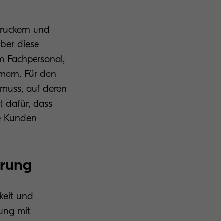
Druckern und
Über diese
m Fachpersonal,
mmern. Für den
 muss, auf deren
t dafür, dass
he Kunden
erung
rkeit und
ung mit