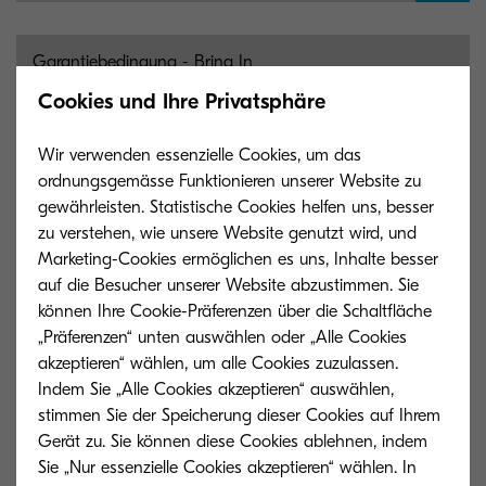
Garantiebedingung - Bring In
(Garantiebedingung_2021_Bring_In_DE.pdf)
Cookies und Ihre Privatsphäre
288 KB | PDF
Wir verwenden essenzielle Cookies, um das
ordnungsgemässe Funktionieren unserer Website zu
gewährleisten. Statistische Cookies helfen uns, besser
Garantiebedingung - Vor Ort
zu verstehen, wie unsere Website genutzt wird, und
(Garantiebedingung_2021_Vor-Ort_DE.pdf)
Marketing-Cookies ermöglichen es uns, Inhalte besser
290 KB | PDF
auf die Besucher unserer Website abzustimmen. Sie
können Ihre Cookie-Präferenzen über die Schaltfläche
„Präferenzen“ unten auswählen oder „Alle Cookies
akzeptieren“ wählen, um alle Cookies zuzulassen.
KYOCERA Life - Garantiebedingungen
(Garantiebedingung_2022_KYOCERA Life_DE.pdf)
Indem Sie „Alle Cookies akzeptieren“ auswählen,
stimmen Sie der Speicherung dieser Cookies auf Ihrem
278 KB | PDF
Gerät zu. Sie können diese Cookies ablehnen, indem
Sie „Nur essenzielle Cookies akzeptieren“ wählen. In