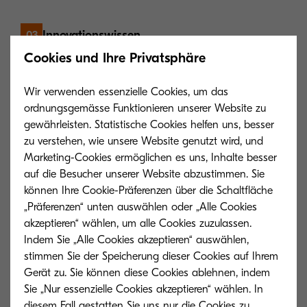
Innovationswissen
03
Profitieren Sie von unserer Erfahrung und unserem
Cookies und Ihre Privatsphäre
Know-how.
Wir verwenden essenzielle Cookies, um das
ordnungsgemässe Funktionieren unserer Website zu
gewährleisten. Statistische Cookies helfen uns, besser
Experten Training
04
zu verstehen, wie unsere Website genutzt wird, und
Lernen Sie in regelmässigen Trainings das volle
Marketing-Cookies ermöglichen es uns, Inhalte besser
Potenzial unserer führenden Technologie kennen.
auf die Besucher unserer Website abzustimmen. Sie
können Ihre Cookie-Präferenzen über die Schaltfläche
„Präferenzen“ unten auswählen oder „Alle Cookies
akzeptieren“ wählen, um alle Cookies zuzulassen.
Vertragsabschluss
05
Indem Sie „Alle Cookies akzeptieren“ auswählen,
Wir bieten Ihnen vor und nach Verkauf umfassende
stimmen Sie der Speicherung dieser Cookies auf Ihrem
Unterstützung.
Gerät zu. Sie können diese Cookies ablehnen, indem
Sie „Nur essenzielle Cookies akzeptieren“ wählen. In
diesem Fall gestatten Sie uns nur die Cookies zu