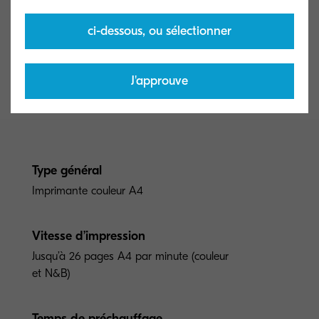
ci-dessous, ou sélectionner
J'approuve
Type général
Imprimante couleur A4
Vitesse d’impression
Jusqu’à 26 pages A4 par minute (couleur
et N&B)
Temps de préchauffage