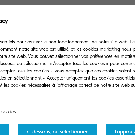
e les dirigeants des petites entreprises sont souvent e
rès important que les données demandées puissent êtr
acy
el endroit et à n'importe quel moment.
e variété de possibilités qui peuvent influencer positi
sentiels pour assurer le bon fonctionnement de notre site web. Le
mment notre site web est utilisé, et les cookies marketing nous
e votre entreprise. Nous proposons des systèmes mul
otre site web. Vous pouvez sélectionner vos préférences en matièr
 lieu de travail et, combinés aux solutions approprié
dessous, ou sélectionner « Accepter tous les cookies » pour contin
ien équipée pour un avenir réussi.
ccepter tous les cookies », vous acceptez que ces cookies soient st
ies en sélectionnant « Accepter uniquement les cookies essentiels
 les cookies nécessaires à l'affichage correct de notre site web sur
Nos solutions
cookies
ci-dessous, ou sélectionner
J'approu