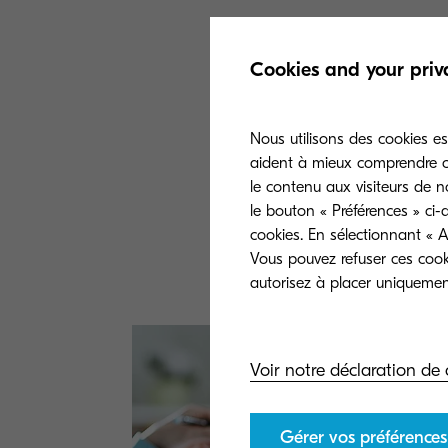
Outre le fait qu
est également t
Cookies and your priv
de n'importe qu
Kyocera offre un
Nous utilisons des cookies es
aident à mieux comprendre co
développement d
le contenu aux visiteurs de n
adaptés à chaque
le bouton « Préférences » ci-
entreprise est b
cookies. En sélectionnant « A
Vous pouvez refuser ces cook
autorisez à placer uniquement
Voir notre déclaration de 
Gérer vos préférences