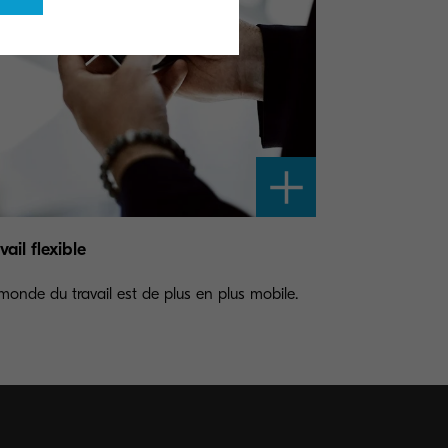
vail flexible
monde du travail est de plus en plus mobile.