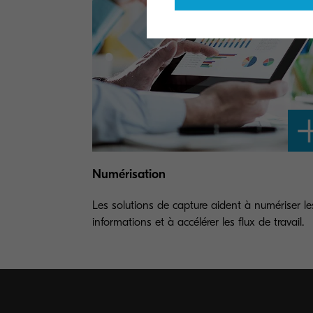
Numérisation
Les solutions de capture aident à numériser le
informations et à accélérer les flux de travail.