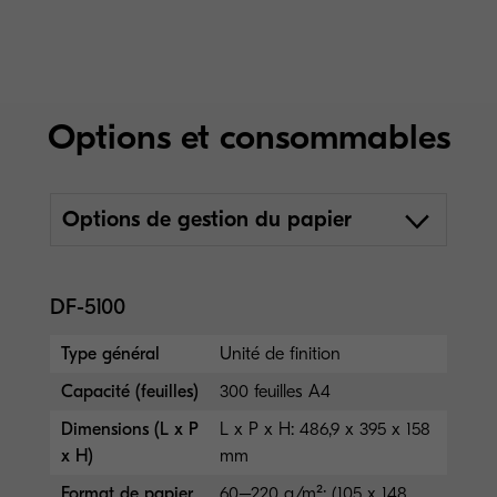
Options et consommables
Options de gestion du papier
DF-5100
Type général
Unité de finition
Capacité (feuilles)
300 feuilles A4
Dimensions (L x P
L x P x H: 486,9 x 395 x 158
x H)
mm
Format de papier
60–220 g/m²; (105 x 148