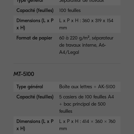
Type général
Séparateur de travaux
Capacité (feuilles)
100 feuilles
Dimensions (L x P
L x P x H : 360 x 319 x 154
x H)
mm
Format de papier
60 à 220 g/m², séparateur
de travaux interne, A6-
A4/Legal
MT-5100
Type général
Boîte aux lettres + AK-5100
Capacité (feuilles)
5 casiers de 100 feuilles A4
+ bac principal de 500
feuilles
Dimensions (L x P
L x P x H : 414 × 360 × 760
x H)
mm