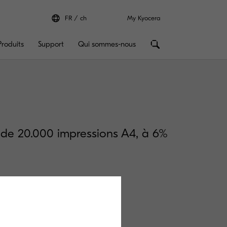
FR
ch
My Kyocera
Produits
Support
Qui sommes-nous
é de 20.000 impressions A4, à 6%