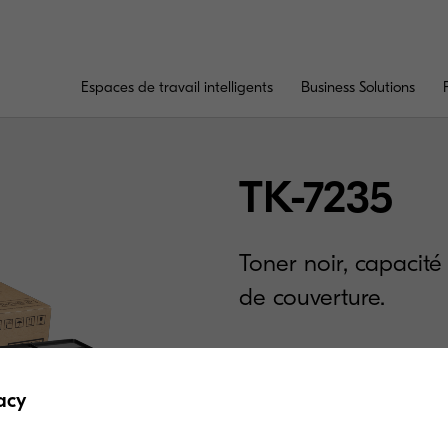
Espaces de travail intelligents
Business Solutions
TK-7235
Toner noir, capacit
de couverture.
acy