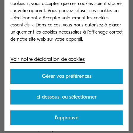
cookies », vous acceptez que ces cookies soient stockés
parfaitement le portefeuille de gestion de contenu
sur votre appareil. Vous pouvez refuser ces cookies en
d'entreprise du groupe Kyocera. Kyocera espère
sélectionnant « Accepter uniquement les cookies
que cet investissement lui permettra de proposer
essentiels ». Dans ce cas, vous nous autorisez à placer
uniquement les cookies nécessaires à l'affichage correct
à ses clients un portefeuille plus large
de notre site web sur votre appareil.
qu'auparavant et d'accéder ainsi à de nouveaux
groupes de clients. OPTIMAL SYSTEMS restera
Voir notre déclaration de cookies
indépendant et continuera à fonctionner de
manière inchangée.
Gérer vos préférences
Norihiko Ina, président de Kyocera Document
Solutions Inc., déclare : " Grâce à cette
ci-dessous, ou sélectionner
coopération, nous pouvons désormais proposer
de nouvelles offres sur mesure optimales,
J'approuve
composées de conseils, de matériel, de logiciels
et de services, indépendamment du lieu et à tout