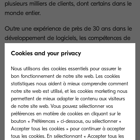
plusieurs milliers de clients, dont certains dans le
monde entier.
Outre une expérience de près de 30 ans dans le
développement de logiciels, les compétences de
base d'OPTIMAL SYSTEMS comprennent une
Cookies and your privacy
vaste expérience dans la fourniture de solutions
ECM pour toutes sortes d'industries sur le marché
Nous utilisons des cookies essentiels pour assurer le
ainsi que des services liés aux logiciels à
bon fonctionnement de notre site web. Les cookies
statistiques nous aident à mieux comprendre comment
différents niveaux. Le haut niveau de compétence
notre site web est utilisé, et les cookies marketing nous
d'intégration technique, l'individualisation et
permettent de mieux adapter le contenu aux visiteurs
l'expertise personnelle d'OPTIMAL SYSTEMS se
de notre site web. Vous pouvez sélectionner vos
sont avérés particulièrement précieux.
préférences en matière de cookies en cliquant sur le
bouton « Préférences » ci-dessous, ou sélectionner «
OPTIMAL SYSTEMS propose une large gamme
Accepter tous les cookies » pour continuer à accepter
tous les cookies. En sélectionnant « Accepter tous les
de solutions logicielles et complète ainsi