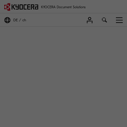
KYOCERA Document Solutions
DE
ch