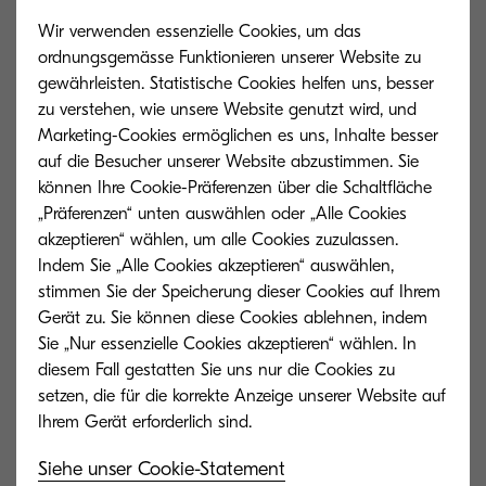
Behalten Sie all Ihre Geräte
Wir verwenden essenzielle Cookies, um das
im Griff
ordnungsgemässe Funktionieren unserer Website zu
gewährleisten. Statistische Cookies helfen uns, besser
zu verstehen, wie unsere Website genutzt wird, und
Marketing-Cookies ermöglichen es uns, Inhalte besser
Kyocera Net Admin ist eine einzigartige
auf die Besucher unserer Website abzustimmen. Sie
Lösung zur Überwachung Ihrer Geräte
können Ihre Cookie-Präferenzen über die Schaltfläche
„Präferenzen“ unten auswählen oder „Alle Cookies
und zur Aktualisierung von
akzeptieren“ wählen, um alle Cookies zuzulassen.
Konfigurationen – sowohl einzelner
Indem Sie „Alle Cookies akzeptieren“ auswählen,
stimmen Sie der Speicherung dieser Cookies auf Ihrem
Maschinen als auch ganzer
Gerät zu. Sie können diese Cookies ablehnen, indem
Gerätegruppen.
Sie „Nur essenzielle Cookies akzeptieren“ wählen. In
diesem Fall gestatten Sie uns nur die Cookies zu
setzen, die für die korrekte Anzeige unserer Website auf
Anpassbar
01
Siehe unser Cookie-Statement
Benutzerfreundlich und anpassbar