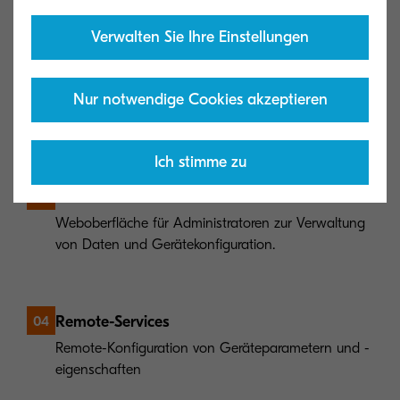
Verwalten Sie Ihre Einstellungen
Benachrichtigungen
02
Warnmeldungen zum Gerätestatus (Papierstau,
Nur notwendige Cookies akzeptieren
niedriger Tonerstand) werden per E-Mail versendet.
Ich stimme zu
Einfach zu bedienen
03
Weboberfläche für Administratoren zur Verwaltung
von Daten und Gerätekonfiguration.
Remote-Services
04
Remote-Konfiguration von Geräteparametern und -
eigenschaften