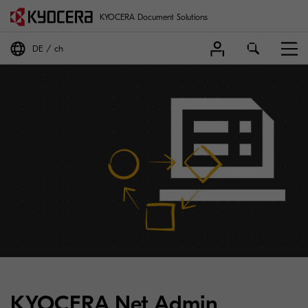
KYOCERA Document Solutions
DE
ch
KYOCERA Net Admin