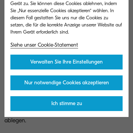
Kyocera Cloud Capture Software
Gerät zu. Sie können diese Cookies ablehnen, indem
Sie „Nur essenzielle Cookies akzeptieren“ wählen. In
diesem Fall gestatten Sie uns nur die Cookies zu
setzen, die für die korrekte Anzeige unserer Website auf
Lernen Sie Kyocera Cloud
Siehe unser Cookie-Statement
Capture kennen
Verwalten Sie Ihre Einstellungen
Mit KCC können Sie Ihre Geschäftsabläufe
optimieren, indem Sie auf Ihre Bedürfnisse
Nur notwendige Cookies akzeptieren
zugeschnittene Scan-Workflows vordefinieren.
Über Ihr MFP können Sie Dokumente mühelos in
durchsuchbare Formate konvertieren und sicher
Ich stimme zu
an einem von Ihnen festgelegten Speicherort
ablegen.