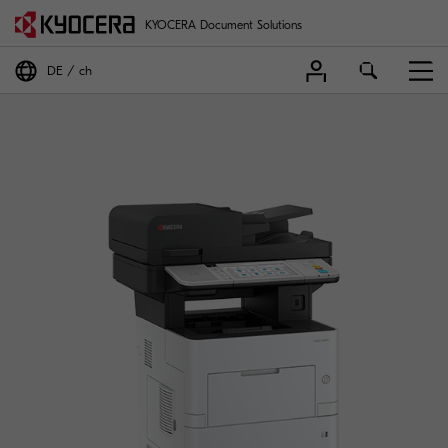
KYOCERA Document Solutions
DE
ch