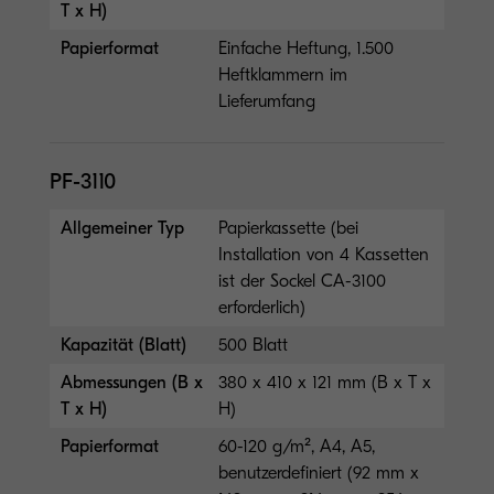
T x H)
Papierformat
Einfache Heftung, 1.500
Heftklammern im
Lieferumfang
PF-3110
Allgemeiner Typ
Papierkassette (bei
Installation von 4 Kassetten
ist der Sockel CA-3100
erforderlich)
Kapazität (Blatt)
500 Blatt
Abmessungen (B x
380 x 410 x 121 mm (B x T x
T x H)
H)
Papierformat
60-120 g/m², A4, A5,
benutzerdefiniert (92 mm x