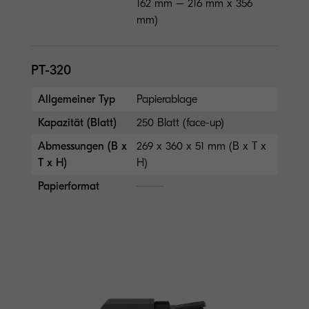
162 mm – 216 mm x 356
mm)
PT-320
Allgemeiner Typ
Papierablage
Kapazität (Blatt)
250 Blatt (face-up)
Abmessungen (B x
269 x 360 x 51 mm (B x T x
T x H)
H)
Papierformat