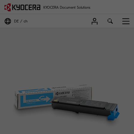
KYOCERA Document Solutions
DE
ch